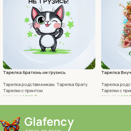
Тарелка братюнь не грузись
Тарелка Внуч
Тарелка родственникам
,
Тарелка брату
,
Тарелка родс
Тарелки с принтом
Тарелки с пр
1 590
₽
1 59
2250,00
₽
2250,00
₽
В Корзину
В Корзину