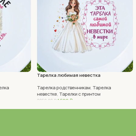
Тарелка любимая невестка
елка
Тарелка родственникам
,
Тарелка
невестке
,
Тарелки с принтом
1 590
₽
2250,00
₽
В Корзину