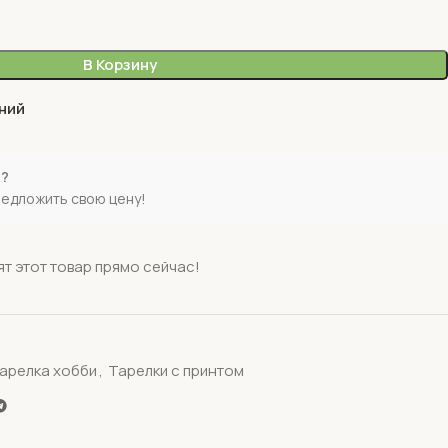
В Корзину
ний
е?
редложить свою цену!
т этот товар прямо сейчас!
арелка хобби
,
Тарелки с принтом