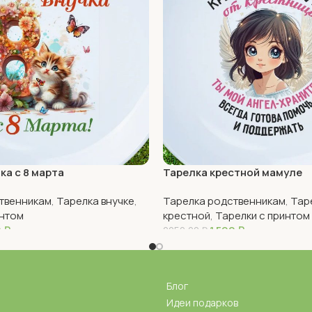
ка с 8 марта
Тарелка крестной мамуле
твенникам
,
Тарелка внучке
,
Тарелка родственникам
,
Тар
интом
крестной
,
Тарелки с принтом
0
₽
1 590
₽
2250,00
₽
В Корзину
Блог
Идеи подарков