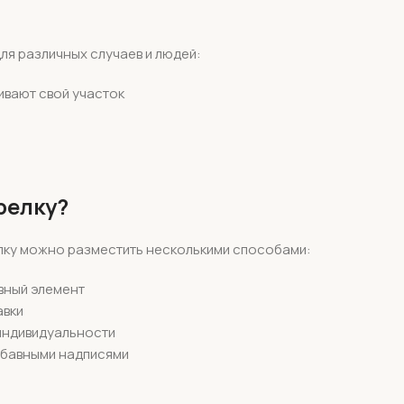
ля различных случаев и людей:
ивают свой участок
релку?
елку можно разместить несколькими способами:
вный элемент
авки
 индивидуальности
забавными надписями